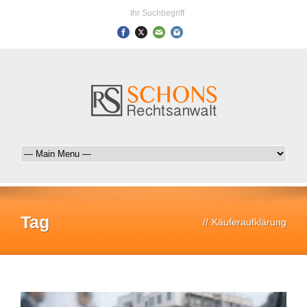
Ihr Suchbegriff
Tag
//
Käuferaufklärung