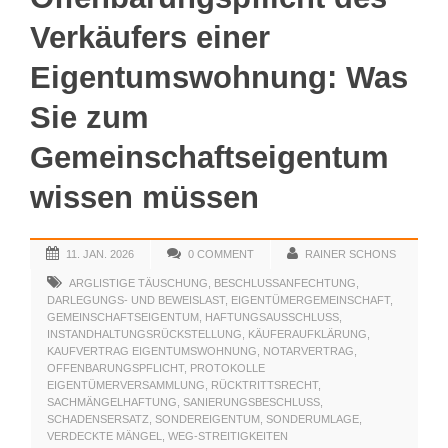
Verkäufers einer
Eigentumswohnung: Was
Sie zum
Gemeinschaftseigentum
wissen müssen
11. JAN. 2026
0 COMMENT
RAINER SCHONS
ARGLISTIGE TÄUSCHUNG
,
BESCHLUSSANFECHTUNG
,
DARLEGUNGS- UND BEWEISLAST
,
EIGENTÜMERGEMEINSCHAFT
,
GEMEINSCHAFTSEIGENTUM
,
HAFTUNGSAUSSCHLUSS
,
INSTANDHALTUNGSRÜCKSTELLUNG
,
KÄUFERAUFKLÄRUNG
,
KAUFVERTRAG EIGENTUMSWOHNUNG
,
NOTARVERTRAG
,
OFFENBARUNGSPFLICHT
,
PROTOKOLLE
EIGENTÜMERVERSAMMLUNG
,
RÜCKTRITTSRECHT
,
SACHMÄNGELHAFTUNG
,
SANIERUNGSBESCHLUSS
,
SCHADENSERSATZ
,
SONDEREIGENTUM
,
SONDERUMLAGE
,
VERDECKTE MÄNGEL
,
WEG-STREITIGKEITEN