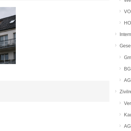
Wer
VO
HO
Inter
Gesel
Gm
BGB
AG 
Zivilr
Ver
Kau
AG