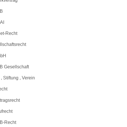
kvertrag
B
AI
net-Recht
lschaftsrecht
bH
 Gesellschaft
, Stiftung , Verein
echt
tragsrecht
frecht
B-Recht