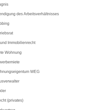
ugnis
ndigung des Arbeitsverhältnisses
bbing
riebsrat
 und Immobilienrecht
ete Wohnung
werbemiete
hnungseigentum WEG
sverwalter
ler
cht (privates)