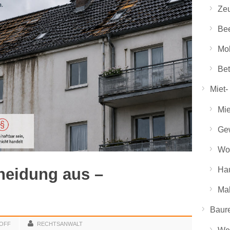
Ze
Bee
Mo
Bet
Miet-
Mi
Ge
Wo
heidung aus –
Hau
Mak
Baure
OFF
RECHTSANWALT